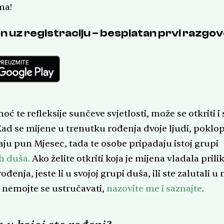
ma!
n uz registraciju – besplatan prvi razgo
ć te refleksije sunčeve svjetlosti, može se otkriti i
Kad se mijene u trenutku rođenja dvoje ljudi, poklop
aju pun Mjesec, tada te osobe pripadaju istoj grupi
h duša.
Ako želite otkriti koja je mijena vladala pril
ođenja, jeste li u svojoj grupi duša, ili ste zalutali u
 nemojte se ustručavati,
nazovite me i saznajte
.