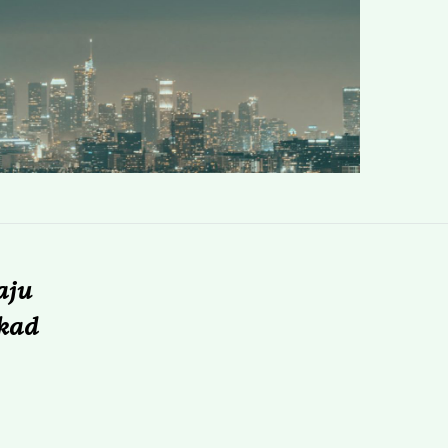
aju
 kad
.