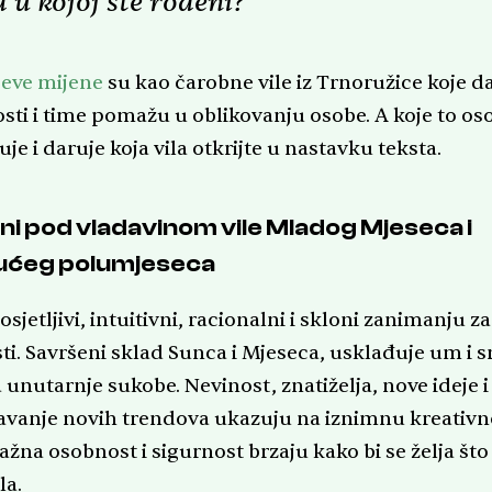
 u kojoj ste rođeni?
eve mijene
su kao čarobne vile iz Trnoružice koje d
sti i time pomažu u oblikovanju osobe. A koje to os
je i daruje koja vila otkrijte u nastavku teksta.
i pod vladavinom vile Mladog Mjeseca i
ućeg polumjeseca
osjetljivi, intuitivni, racionalni i skloni zanimanju za
ti. Savršeni sklad Sunca i Mjeseca, usklađuje um i s
 unutarnje sukobe. Nevinost, znatiželja, nove ideje i
avanje novih trendova ukazuju na iznimnu kreativn
žna osobnost i sigurnost brzaju kako bi se želja što 
la.