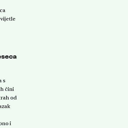
eca
vijetle
.
jeseca
a s
h čini
trah od
lazak
bno i