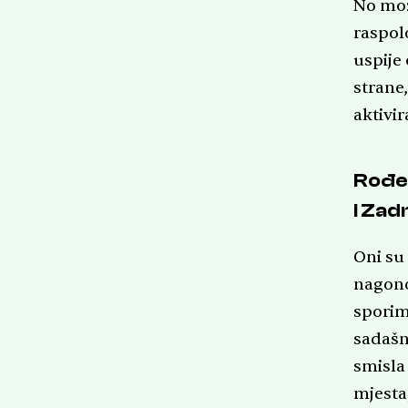
No mož
raspol
uspije 
strane,
aktivir
Rođen
i Zad
Oni su 
nagono
sporim
sadašnj
smisla 
mjesta,