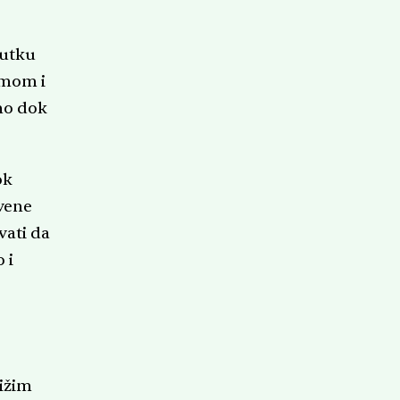
nutku
imom i
amo dok
ok
tvene
vati da
 i
ižim