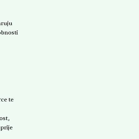
aruju
obnosti
rce te
ost,
prije