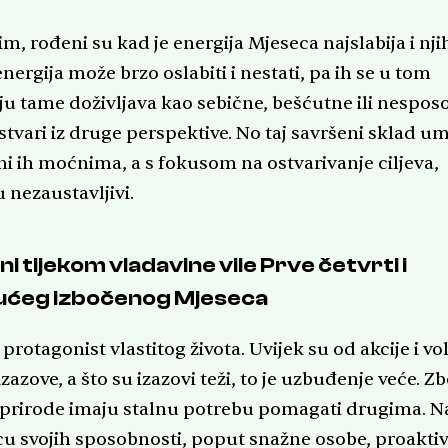
m, rođeni su kad je energija Mjeseca najslabija i nj
nergija može brzo oslabiti i nestati, pa ih se u tom
aju tame doživljava kao sebične, bešćutne ili nespo
 stvari iz druge perspektive. No taj savršeni sklad um
ini ih moćnima, a s fokusom na ostvarivanje ciljeva,
 nezaustavljivi.
i tijekom vladavine vile Prve četvrti i
ućeg izbočenog Mjeseca
protagonist vlastitog života. Uvijek su od akcije i vo
zazove, a što su izazovi teži, to je uzbuđenje veće. Z
 prirode imaju stalnu potrebu pomagati drugima. N
u svojih sposobnosti, poput snažne osobe, proakti