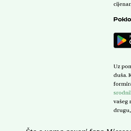
cijena
Poklo
Uz pomo
duša. 
formir
srodni
vašeg r
drugu,