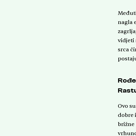
Međuti
nagla e
zagrlj
vidjeti
srca č
postaju
Rođen
Rast
Ovo su 
dobre i
brižne
vrhunc