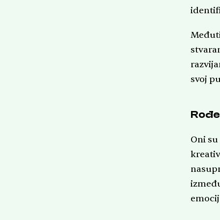
identif
Međuti
stvara
razvij
svoj pu
Rođen
Oni su 
kreati
nasupr
između
emocij