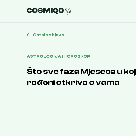
Ostale objave
ASTROLOGIJA I HOROSKOP
Što sve faza Mjeseca u koj
rođeni otkriva o vama