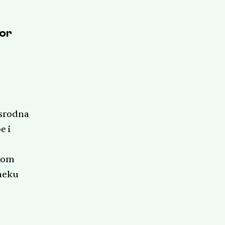
vor
 srodna
e i
ikom
 neku