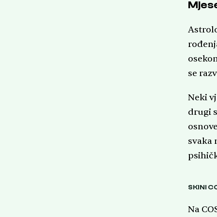
Mjese
Astrol
rođenj
osekom
se raz
Neki v
drugi 
osnove
svaka 
psihičk
SKINI C
Na COS