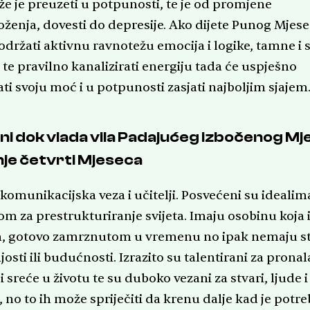
e je preuzeti u potpunosti, te je od promjene
oženja, dovesti do depresije. Ako dijete Punog Mjes
održati aktivnu ravnotežu emocija i logike, tamne i s
 te pravilno kanalizirati energiju tada će uspješno
ati svoju moć i u potpunosti zasjati najboljim sjajem
i dok vlada vila Padajućeg izbočenog M
nje četvrti Mjeseca
komunikacijska veza i učitelji. Posvećeni su idealim
m za prestrukturiranje svijeta. Imaju osobinu koja i
, gotovo zamrznutom u vremenu no ipak nemaju s
osti ili budućnosti. Izrazito su talentirani za prona
i sreće u životu te su duboko vezani za stvari, ljude i
 no to ih može spriječiti da krenu dalje kad je potre