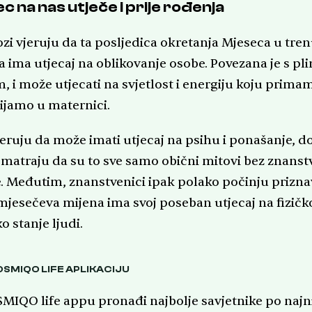
c na nas utječe i prije rođenja
ozi vjeruju da ta posljedica okretanja Mjeseca u tre
a ima utjecaj na oblikovanje osobe. Povezana je s pl
, i može utjecati na svjetlost i energiju koju prim
vijamo u maternici.
jeruju da može imati utjecaj na psihu i ponašanje, d
smatraju da su to sve samo obični mitovi bez znans
. Međutim, znanstvenici ipak polako počinju prizna
mjesečeva mijena ima svoj poseban utjecaj na fizičko
o stanje ljudi.
OSMIQO LIFE APLIKACIJU
MIQO life appu pronađi najbolje savjetnike po najn