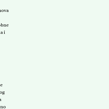
ihova
sobne
a i
le
bog
a
vno