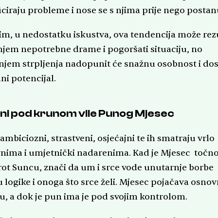
iciraju probleme i nose se s njima prije nego postan
m, u nedostatku iskustva, ova tendencija može rezu
njem nepotrebne drame i pogoršati situaciju, no
anjem strpljenja nadopunit će snažnu osobnost i do
ni potencijal.
i pod krunom vile Punog Mjesec
ambiciozni, strastveni, osjećajni te ih smatraju vrlo
vnima i umjetnički nadarenima. Kad je Mjesec točn
ot Suncu, znači da um i srce vode unutarnje borbe
 logike i onoga što srce želi. Mjesec pojačava osno
u, a dok je pun ima je pod svojim kontrolom.