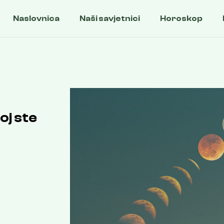
Naslovnica
Naši savjetnici
Horoskop
oj ste