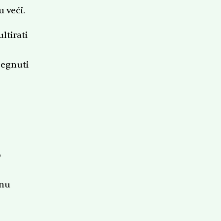
u veći.
ltirati
segnuti
o
vnu