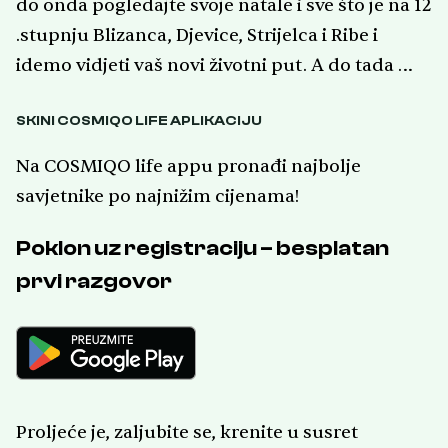
do onda pogledajte svoje natale i sve što je na 12
.stupnju Blizanca, Djevice, Strijelca i Ribe i
idemo vidjeti vaš novi životni put. A do tada …
SKINI COSMIQO LIFE APLIKACIJU
Na COSMIQO life appu pronađi najbolje
savjetnike po najnižim cijenama!
Poklon uz registraciju – besplatan
prvi razgovor
Proljeće je, zaljubite se, krenite u susret