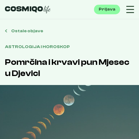
Prijava
Ostale objave
ASTROLOGIJA I HOROSKOP
Pomrčina i krvavi pun Mjesec
u Djevici