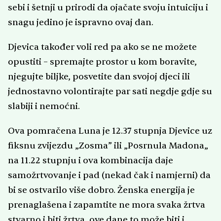
sebi i šetnji u prirodi da ojačate svoju intuiciju i
snagu jedino je ispravno ovaj dan.
Djevica također voli red pa ako se ne možete
opustiti – spremajte prostor u kom boravite,
njegujte biljke, posvetite dan svojoj djeci ili
jednostavno volontirajte par sati negdje gdje su
slabiji i nemoćni.
Ova pomračena Luna je 12.37 stupnja Djevice uz
fiksnu zvijezdu „Zosma” ili „Posrnula Madona„
na 11.22 stupnju i ova kombinacija daje
samožrtvovanje i pad (nekad čak i namjerni) da
bi se ostvarilo više dobro. Ženska energija je
prenaglašena i zapamtite ne mora svaka žrtva
stvarno i biti žrtva, ove dane to može biti i