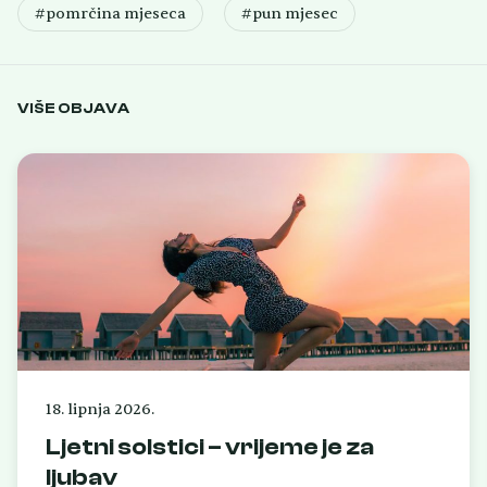
#pomrčina mjeseca
#pun mjesec
VIŠE OBJAVA
18. lipnja 2026.
Ljetni solstici – vrijeme je za
ljubav