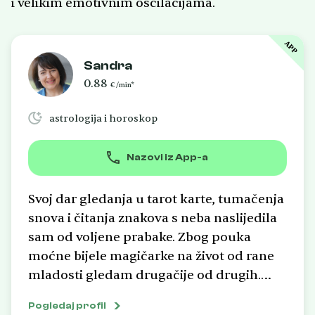
i velikim emotivnim oscilacijama.
APP
Sandra
0.88
€ /min*
astrologija i horoskop
Nazovi iz App-a
Svoj dar gledanja u tarot karte, tumačenja
snova i čitanja znakova s neba naslijedila
sam od voljene prabake. Zbog pouka
moćne bijele magičarke na život od rane
mladosti gledam drugačije od drugih.
Tražiti znakove kraj puta, čitati astrološke
Pogledaj profil
karte, vjerovati svojoj intuiciji i živjeti u