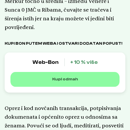
Merkur točno u sredini – između Venere i
Sunca 0 JMČ u Ribama, čuvajte se tračeva i
širenja istih jer na kraju možete vi jedini biti
povrijeđeni.
KUPI BON PUTEM WEBA I OSTVARI DODATAN POPUST!
Web-Bon
+ 10 % više
Kupi odmah
Oprez i kod novčanih transakcija, potpisivanja
dokumenata i općenito oprez u odnosima sa
ženama. Povući se od ljudi, meditirati, posvetiti