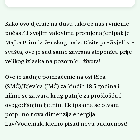
razumijevanja onog što drugi smatraju
čudnim iznimna je čast. Ako želite znati
Kako ovo djeluje na dušu tako će nas i vrijeme
kako sve energije Univerzuma usmjeriti
da rade za Vas, kako lakše i bezbolnije
počastiti svojim valovima promjena jer ipak je
prebroditi teško razdoblje života, javite mi
Majka Priroda ženskog roda. Dišite preživjeli ste
se sa punim povjerenjem. Znakovi
svašta, ovo je sad samo završna stepenica prije
Univerzuma su svuda oko nas, dopustite
velikog izlaska na pozornicu života!
da ih zajednički otkrijemo i pravilno
usmjerimo vašu energiju i djelovanje.
Ovo je zadnje pomračenje na osi Riba
Tehnike koje koristim: tarot, astrologija –
(SMČ)/Djevica (JMČ) za idućih 18.5 godina i
sve vrste analiza uz astrologiju pitanja,
njime se zatvara krug patnje za prošlošću i
astrologija ljubavnih odnosa i godišnje
ovogodišnjim ljetnim Eklipsama se otvara
prognoze, ciganske karte, psihološki
potpuno nova dimenzija energija
razgovori, tumačenje snova
Lav/Vodenjak. Idemo pisati novu budućnost!