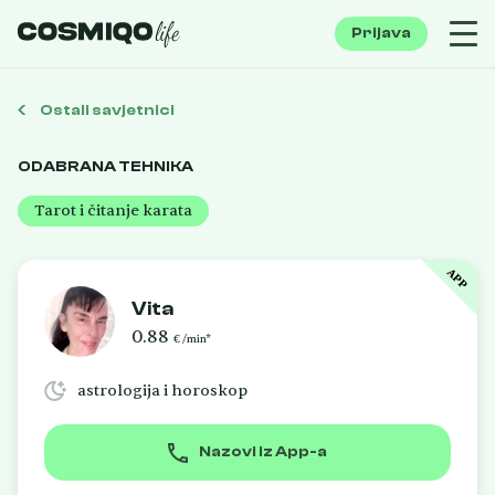
Prijava
Ostali savjetnici
ODABRANA TEHNIKA
Tarot i čitanje karata
APP
Vita
0.88
€ /min*
astrologija i horoskop
Nazovi iz App-a