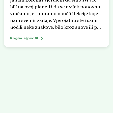
Ja sam Lorena i vjerujem da smo svi već
bili na ovoj planeti i da se uvijek ponovno
vraćamo jer moramo naučiti lekcije koje
nam svemir zadaje. Vjerojatno ste i sami
uočili neke znakove, bilo kroz snove ili pak
u situacijama koje vam se čine tako
Pogledaj profil
poznatima, ili na nekim mjestima za koja
ste sigurni da nikada niste zakoračili, a
opet vam je sve zapisano u sjećanju. Otkrit
ćemo zajedno kako tumačiti sve te
znakove, odgonetnuti kako ispuniti našu
karmičku zadaću i time u svoj život
ponovno vratiti sreću, osmijeh, radost,
ljubav. Jer kako je rekao Mark Twain: “Dva
najvažnija dana u vašem životu su dan
rođenja i dan kada saznate zašto ste se
rodili”. Tehnike koje koristim su: