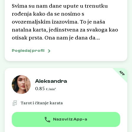
Svima su nam dane upute u trenutku
rođenja kako da se nosimo s
ovozemaljskim izazovima. To je naša
natalna karta, jedinstvena za svakoga kao
otisak prsta. Ona nam je dana da
spoznamo tko uistinu jesmo i da nam
Pogledaj profil
pomogne kretati se u najboljem smjeru za
napredak naše duše. Ponekad nam je
potreban netko da nam pripomogne
APP
povezati se sa svojim unutarnjim JA, da
Aleksandra
nam probudi vjeru u bolje sutra. Svojim
0.85
€ /min*
dugogodišnjim astrološkim znanjem i
iskustvom zdušno Vam želim pomoći da
Tarot i čitanje karata
pronađete svoju svrhu i postanete
najbolja verzija sebe na stazi
Nazovi iz App-a
ovozemaljskog puta. S ljubavlju, ViTa