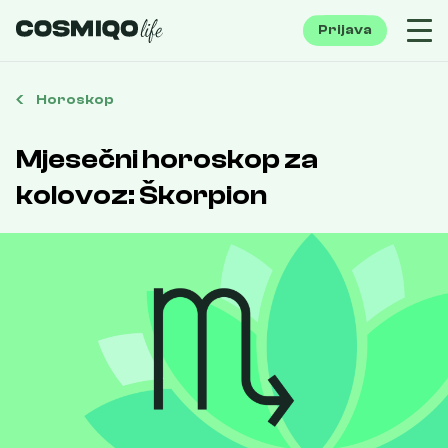
Prijava
Horoskop
Mjesečni horoskop za
kolovoz: Škorpion